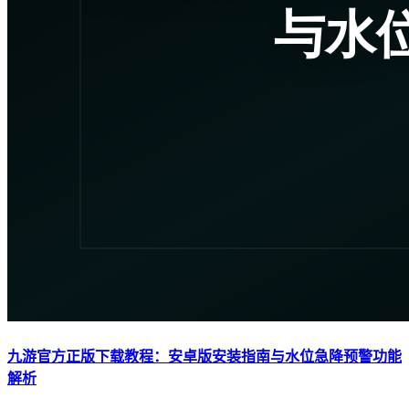
九游官方正版下载教程：安卓版安装指南与水位急降预警功能
解析