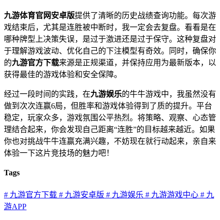
九游体育官网安卓版
提供了清晰的历史战绩查询功能。每次游
戏结束后，尤其是连胜被中断时，我一定会去复盘。看看是在
哪种牌型上决策失误，是过于激进还是过于保守。这种复盘对
于理解游戏波动、优化自己的下注模型有奇效。同时，确保你
的
九游官方下载
来源是正规渠道，并保持应用为最新版本，以
获得最佳的游戏体验和安全保障。
经过一段时间的实践，在
九游娱乐
的牛牛游戏中，我虽然没有
做到次次连赢6局，但胜率和游戏体验得到了质的提升。平台
稳定，玩家众多，游戏氛围公平热烈。将策略、观察、心态管
理结合起来，你会发现自己距离“连胜”的目标越来越近。如果
你也对挑战牛牛连赢充满兴趣，不妨现在就行动起来，亲自来
体验一下这片竞技场的魅力吧！
Tags
# 九游官方下载
# 九游安卓版
# 九游娱乐
# 九游游戏中心
# 九
游APP