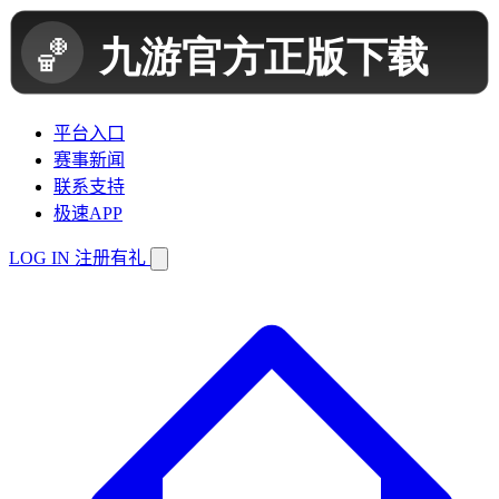
平台入口
赛事新闻
联系支持
极速APP
LOG IN
注册有礼