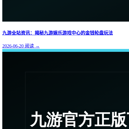
九游全站资讯：揭秘九游娱乐游戏中心的金钱轮盘玩法
2026-06-20
阅读
→