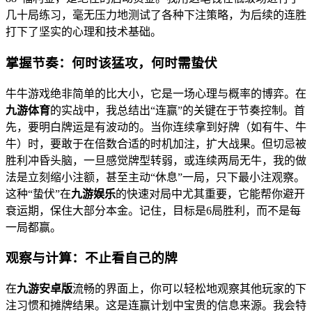
几十局练习，毫无压力地测试了各种下注策略，为后续的连胜
打下了坚实的心理和技术基础。
掌握节奏：何时该猛攻，何时需蛰伏
牛牛游戏绝非简单的比大小，它是一场心理与概率的博弈。在
九游体育
的实战中，我总结出“连赢”的关键在于节奏控制。首
先，要明白牌运是有波动的。当你连续拿到好牌（如有牛、牛
牛）时，要敢于在倍数合适的时机加注，扩大战果。但切忌被
胜利冲昏头脑，一旦感觉牌型转弱，或连续两局无牛，我的做
法是立刻缩小注额，甚至主动“休息”一局，只下最小注观察。
这种“蛰伏”在
九游娱乐
的快速对局中尤其重要，它能帮你避开
衰运期，保住大部分本金。记住，目标是6局胜利，而不是每
一局都赢。
观察与计算：不止看自己的牌
在
九游安卓版
流畅的界面上，你可以轻松地观察其他玩家的下
注习惯和摊牌结果。这是连赢计划中宝贵的信息来源。我会特