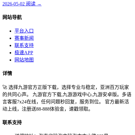
2026-05-02
阅读
→
网站导航
平台入口
赛事新闻
联系支持
极速APP
网站地图
详情
🚀 选择九游官方正版下载，选择专业与稳定，亚洲百万玩家
的共同心声。 九游官方下载,九游游戏中心,九游安卓版。多语
言客服7x24在线，任何问题秒回复，服务到位。 官方最新活
动上线，注册送88-888体验金，速戳领取。
联系支持