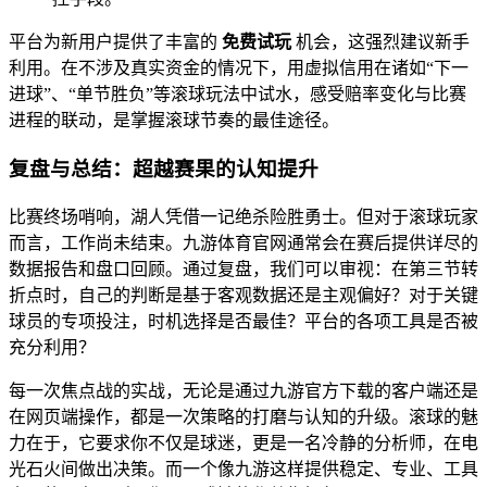
平台为新用户提供了丰富的
免费试玩
机会，这强烈建议新手
利用。在不涉及真实资金的情况下，用虚拟信用在诸如“下一
进球”、“单节胜负”等滚球玩法中试水，感受赔率变化与比赛
进程的联动，是掌握滚球节奏的最佳途径。
复盘与总结：超越赛果的认知提升
比赛终场哨响，湖人凭借一记绝杀险胜勇士。但对于滚球玩家
而言，工作尚未结束。九游体育官网通常会在赛后提供详尽的
数据报告和盘口回顾。通过复盘，我们可以审视：在第三节转
折点时，自己的判断是基于客观数据还是主观偏好？对于关键
球员的专项投注，时机选择是否最佳？平台的各项工具是否被
充分利用？
每一次焦点战的实战，无论是通过九游官方下载的客户端还是
在网页端操作，都是一次策略的打磨与认知的升级。滚球的魅
力在于，它要求你不仅是球迷，更是一名冷静的分析师，在电
光石火间做出决策。而一个像九游这样提供稳定、专业、工具