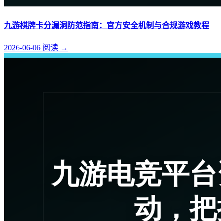
九游棋牌卡分漏洞防范指南：官方安全机制与合规游戏教程
2026-06-06
阅读
→