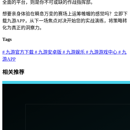
全面的平台，则是你不可或缺的作战指挥部。
想要亲身体验在瞬息万变的赛场上运筹帷幄的感觉吗？立即下
载九游APP，从下一场焦点对决开始您的实战演练，将策略转
化为真正的洞察力。
Tags
# 九游官方下载
# 九游安卓版
# 九游娱乐
# 九游游戏中心
# 九
游APP
相关推荐