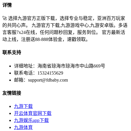
详情
🚀 选择九游官方正版下载，选择专业与稳定，亚洲百万玩家
的共同心声。 九游官方下载,九游游戏中心,九游安卓版。多语
言客服7x24在线，任何问题秒回复，服务到位。 官方最新活
动上线，注册送88-888体验金，速戳领取。
联系支持
详细地址：海南省琼海市琼海市中山路669号
联系电话：15324155629
邮箱：
support@fdbaby.com
友情链接
九游下载
开云体育官网下载
九游娱乐app下载
九游体育