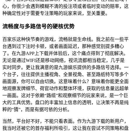
心，你很少会遇到模糊不清的投注项或者临时变动的赔率，这
种确定性对于需要专注策略的玩家来说，至关重要。
流畅度与多路信号的硬核优势
百家乐这种快节奏的游戏，流畅就是生命线。我之前在一些平
台遇到过下注时卡顿，或者画面延迟，那种感觉别提多糟心
了。在九游APP上下载并体验后，这个痛点得到了彻底解决。
无论是通过WIFI还是移动网络，视讯流都相当稳定，几乎是
实时同步。更让我满意的是九游娱乐提供的多路信号选择。一
个台子，往往提供主播视角、全景视角、甚至路纸特写等多个
画面源，你可以自由切换。这意味着什么？意味着你能更全面
地观察发牌细节、荷官动作和整体环境，获取的信息量远超单
一画面。这对于依赖“路缆”和观察细节的玩家来说，是一个巨
大的工具优势。盘口的丰富加上信息的透明，让决策不再是纯
粹的“猜”，而是有据可依的分析。
当然，平台好不好，不能只看表面。作为九游下载的新用户，
我当时还被它的首存福利所吸引，这让我在尝试不同策略和盘