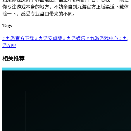
你专注游戏本身的地方，不妨亲自到九游官方正版渠道下载体
验一下，感受专业盘口带来的不同。
Tags
# 九游官方下载
# 九游安卓版
# 九游娱乐
# 九游游戏中心
# 九
游APP
相关推荐