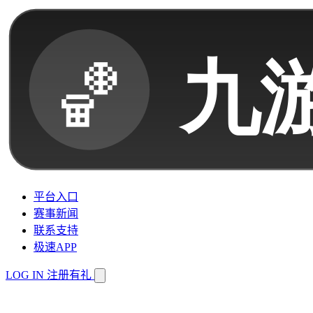
平台入口
赛事新闻
联系支持
极速APP
LOG IN
注册有礼