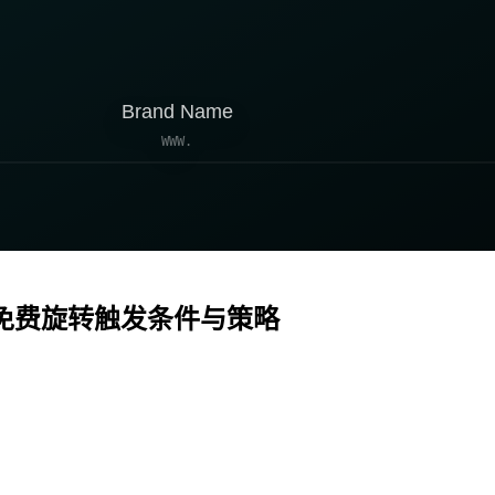
析免费旋转触发条件与策略