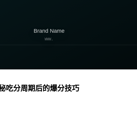
揭秘吃分周期后的爆分技巧