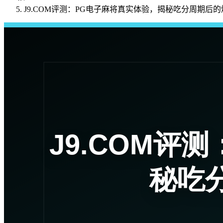
J9.COM评测：PG电子麻将真实体验，揭秘吃分周期后