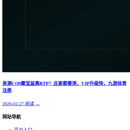
亲测CQ9聚宝盆高RTP！庄家都要哭，VIP升级快，九游体育
注册
2026-02-27
阅读
→
网站导航
平台入口