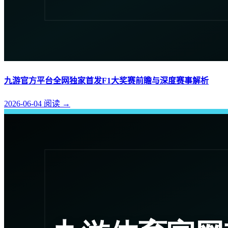
九游官方平台全网独家首发F1大奖赛前瞻与深度赛事解析
2026-06-04
阅读
→