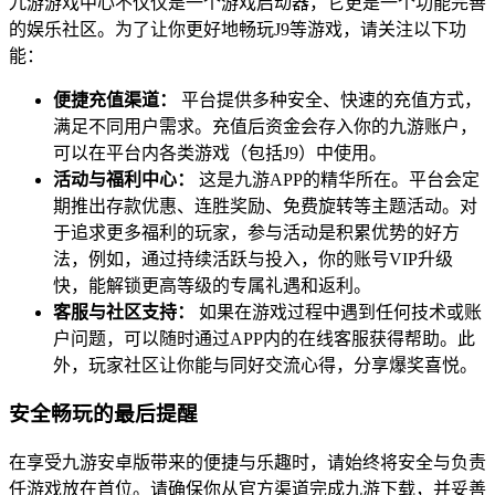
九游游戏中心不仅仅是一个游戏启动器，它更是一个功能完善
的娱乐社区。为了让你更好地畅玩J9等游戏，请关注以下功
能：
便捷充值渠道：
平台提供多种安全、快速的充值方式，
满足不同用户需求。充值后资金会存入你的九游账户，
可以在平台内各类游戏（包括J9）中使用。
活动与福利中心：
这是九游APP的精华所在。平台会定
期推出存款优惠、连胜奖励、免费旋转等主题活动。对
于追求更多福利的玩家，参与活动是积累优势的好方
法，例如，通过持续活跃与投入，你的账号VIP升级
快，能解锁更高等级的专属礼遇和返利。
客服与社区支持：
如果在游戏过程中遇到任何技术或账
户问题，可以随时通过APP内的在线客服获得帮助。此
外，玩家社区让你能与同好交流心得，分享爆奖喜悦。
安全畅玩的最后提醒
在享受九游安卓版带来的便捷与乐趣时，请始终将安全与负责
任游戏放在首位。请确保你从官方渠道完成九游下载，并妥善