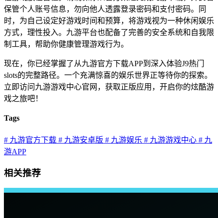
保管个人账号信息，勿向他人透露登录密码和支付密码。同
时，为自己设定好游戏时间和预算，将游戏视为一种休闲娱乐
方式，理性投入。九游平台也配备了完善的安全系统和自我限
制工具，帮助你健康管理游戏行为。
现在，你已经掌握了从九游官方下载APP到深入体验J9热门
slots的完整路径。一个充满惊喜的娱乐世界正等待你的探索。
立即访问九游游戏中心官网，获取正版应用，开启你的炫酷游
戏之旅吧！
Tags
# 九游官方下载
# 九游安卓版
# 九游娱乐
# 九游游戏中心
# 九
游APP
相关推荐