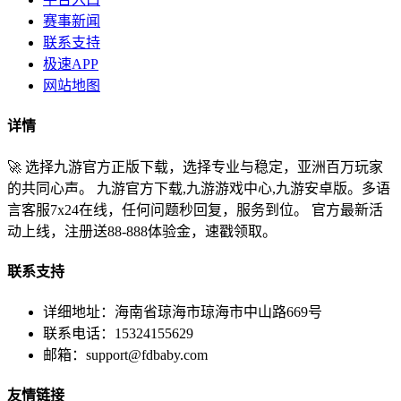
赛事新闻
联系支持
极速APP
网站地图
详情
🚀 选择九游官方正版下载，选择专业与稳定，亚洲百万玩家
的共同心声。 九游官方下载,九游游戏中心,九游安卓版。多语
言客服7x24在线，任何问题秒回复，服务到位。 官方最新活
动上线，注册送88-888体验金，速戳领取。
联系支持
详细地址：海南省琼海市琼海市中山路669号
联系电话：15324155629
邮箱：
support@fdbaby.com
友情链接