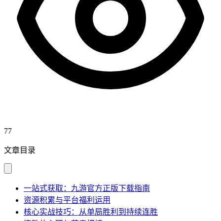
77
文章目录
一站式获取：九游官方正版下载指南
资源积累与平台福利运用
核心实战技巧：从单局胜利到持续连胜