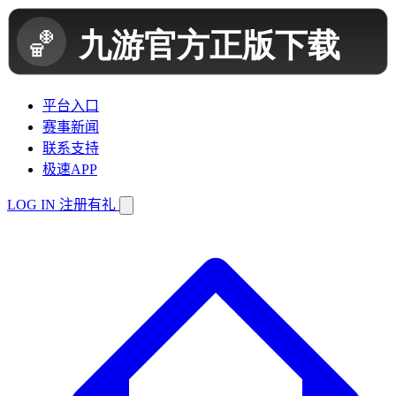
平台入口
赛事新闻
联系支持
极速APP
LOG IN
注册有礼