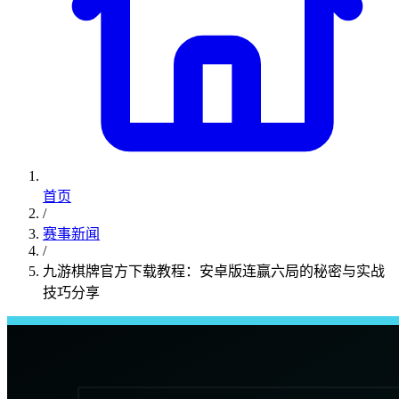
首页
/
赛事新闻
/
九游棋牌官方下载教程：安卓版连赢六局的秘密与实战
技巧分享