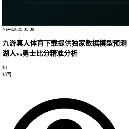
News
2026-05-09
九游真人体育下载提供独家数据模型预测
湖人vs勇士比分精准分析
知
知否