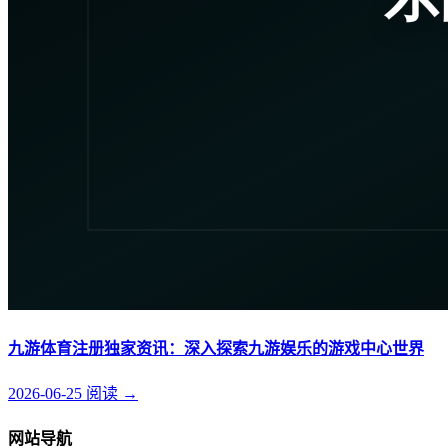
九游体育注册独家资讯：深入探索九游娱乐的游戏中心世界
2026-06-25
阅读
→
网站导航