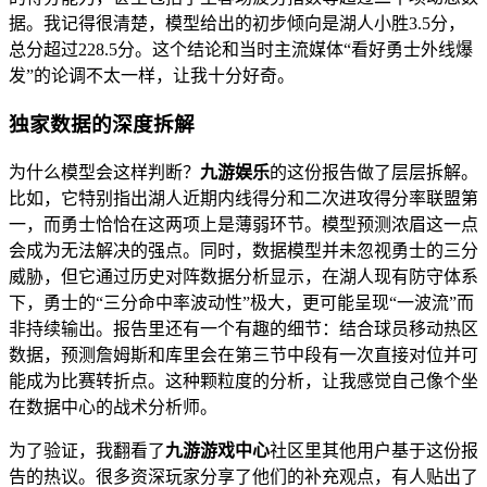
据。我记得很清楚，模型给出的初步倾向是湖人小胜3.5分，
总分超过228.5分。这个结论和当时主流媒体“看好勇士外线爆
发”的论调不太一样，让我十分好奇。
独家数据的深度拆解
为什么模型会这样判断？
九游娱乐
的这份报告做了层层拆解。
比如，它特别指出湖人近期内线得分和二次进攻得分率联盟第
一，而勇士恰恰在这两项上是薄弱环节。模型预测浓眉这一点
会成为无法解决的强点。同时，数据模型并未忽视勇士的三分
威胁，但它通过历史对阵数据分析显示，在湖人现有防守体系
下，勇士的“三分命中率波动性”极大，更可能呈现“一波流”而
非持续输出。报告里还有一个有趣的细节：结合球员移动热区
数据，预测詹姆斯和库里会在第三节中段有一次直接对位并可
能成为比赛转折点。这种颗粒度的分析，让我感觉自己像个坐
在数据中心的战术分析师。
为了验证，我翻看了
九游游戏中心
社区里其他用户基于这份报
告的热议。很多资深玩家分享了他们的补充观点，有人贴出了