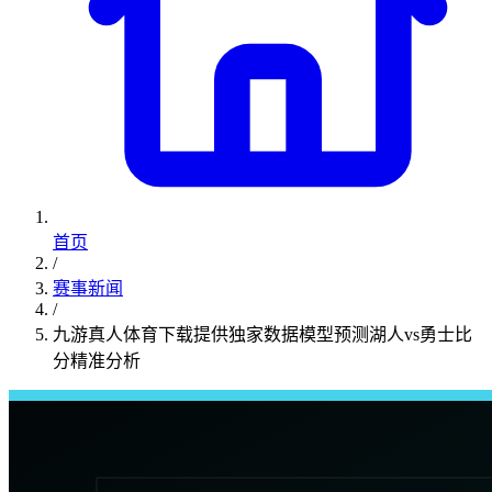
首页
/
赛事新闻
/
九游真人体育下载提供独家数据模型预测湖人vs勇士比
分精准分析