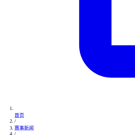
首页
/
赛事新闻
/