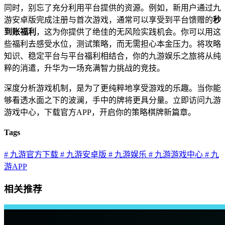
同时，别忘了充分利用平台提供的资源。例如，新用户通过九
游安卓版完成注册与首次游戏，通常可以享受到平台馈赠的
秒
到账福利
，这为你提供了绝佳的无风险实践机会。你可以用这
些福利去感受水位，测试策略，而无需担心本金压力。将攻略
知识、稳定平台与平台福利相结合，你的九游娱乐之旅将从纯
粹的消遣，升华为一场充满智力挑战的竞技。
深度分析游戏机制，是为了更纯粹地享受游戏的乐趣。当你能
够看透水面之下的波澜，手中的牌将更具分量。立即访问九游
游戏中心，下载官方APP，开启你的策略棋牌新篇章。
Tags
# 九游官方下载
# 九游安卓版
# 九游娱乐
# 九游游戏中心
# 九
游APP
相关推荐