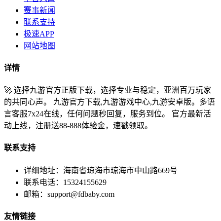
赛事新闻
联系支持
极速APP
网站地图
详情
🚀 选择九游官方正版下载，选择专业与稳定，亚洲百万玩家
的共同心声。 九游官方下载,九游游戏中心,九游安卓版。多语
言客服7x24在线，任何问题秒回复，服务到位。 官方最新活
动上线，注册送88-888体验金，速戳领取。
联系支持
详细地址：海南省琼海市琼海市中山路669号
联系电话：15324155629
邮箱：
support@fdbaby.com
友情链接